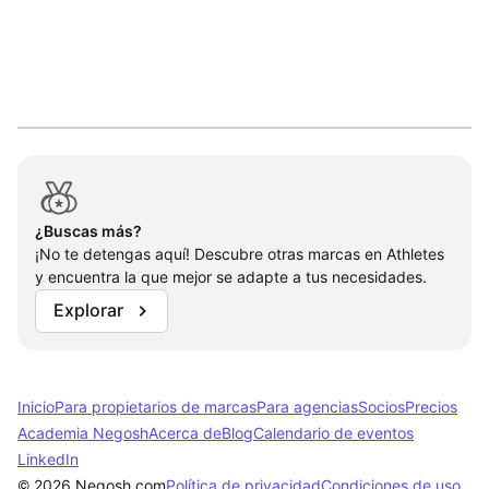
Welterweight MMA fighter.
Fighting Championsh
Accessories
+16
Accessories
+16
Video Games / Software / Interactive

MG: Abierto
MG: Abierto
Open to Other
¿Buscas más?
¡No te detengas aquí! Descubre otras marcas en Athletes
y encuentra la que mejor se adapte a tus necesidades.
Explorar
Inicio
Para propietarios de marcas
Para agencias
Socios
Precios
Academia Negosh
Acerca de
Blog
Calendario de eventos
LinkedIn
© 2026 Negosh.com
Política de privacidad
Condiciones de uso