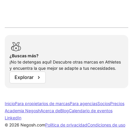
power five programs,
Video Games / Software / Interactive

Alabama, Auburn, Flor
MG: Abierto
MG: Abierto
State, Georgia, LSU,
Open to Other
State, Oregon, Tenn
USC, among others.
¿Buscas más?
¡No te detengas aquí! Descubre otras marcas en Athletes
y encuentra la que mejor se adapte a tus necesidades.
Explorar
Inicio
Para propietarios de marcas
Para agencias
Socios
Precios
Academia Negosh
Acerca de
Blog
Calendario de eventos
LinkedIn
© 2026 Negosh.com
Política de privacidad
Condiciones de uso