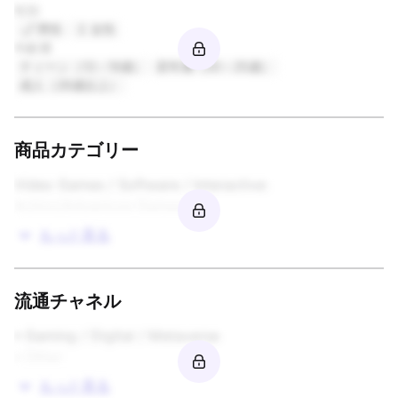
性別
男性
女性
年齢層
ティーン（13～19歳）
若年層（20～25歳）
成人（26歳以上）
商品カテゴリー
Video Games / Software / Interactive: 
Action/Adventure Games
もっと見る
流通チャネル
• Gaming / Digital / Metaverse  

• Other
もっと見る