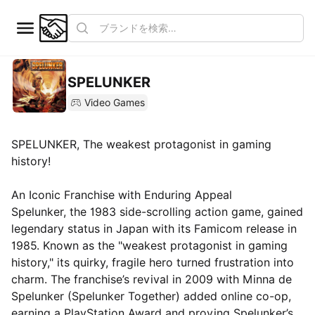
SPELUNKER
Video Games
SPELUNKER, The weakest protagonist in gaming
history!
An Iconic Franchise with Enduring Appeal
Spelunker, the 1983 side-scrolling action game, gained
legendary status in Japan with its Famicom release in
1985. Known as the "weakest protagonist in gaming
history," its quirky, fragile hero turned frustration into
charm. The franchise’s revival in 2009 with Minna de
Spelunker (Spelunker Together) added online co-op,
earning a PlayStation Award and proving Spelunker’s